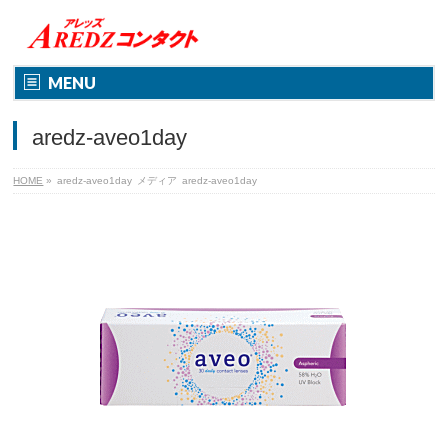
MENU
aredz-aveo1day
HOME
»
aredz-aveo1day
メディア
aredz-aveo1day