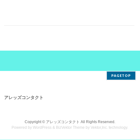
PAGETOP
アレッズコンタクト
Copyright ©
アレッズコンタクト
All Rights Reserved.
Powered by
WordPress
&
BizVektor Theme
by
Vektor,Inc.
technology.