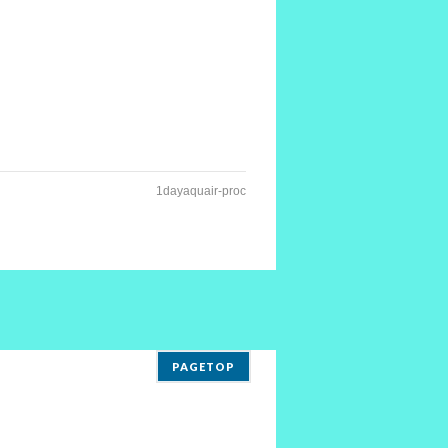
1dayaquair-proc
PAGETOP