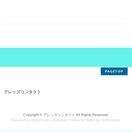
PAGETOP
アレッズコンタクト
Copyright ©
アレッズコンタクト
All Rights Reserved.
Powered by
WordPress
&
BizVektor Theme
by
Vektor,Inc.
technology.