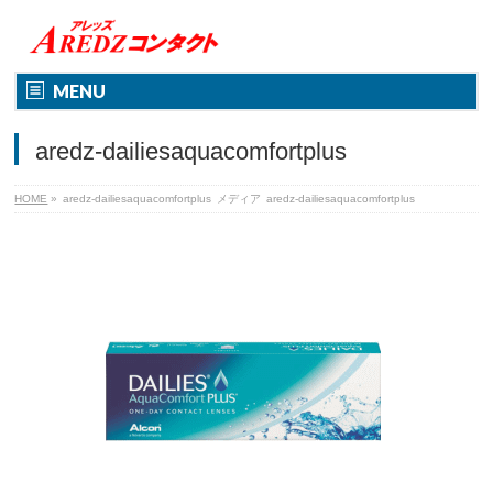
MENU
aredz-dailiesaquacomfortplus
HOME
»
aredz-dailiesaquacomfortplus
メディア
aredz-dailiesaquacomfortplus