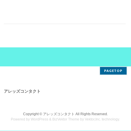
PAGETOP
アレッズコンタクト
Copyright ©
アレッズコンタクト
All Rights Reserved.
Powered by
WordPress
&
BizVektor Theme
by
Vektor,Inc.
technology.