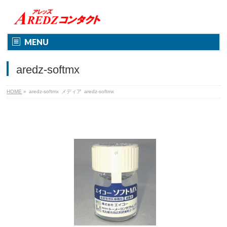
MENU
aredz-softmx
HOME
»
aredz-softmx
メディア
aredz-softmx