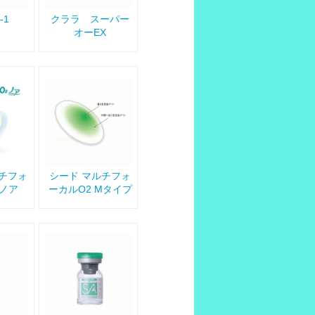
-1
クララ スーパー
オーEX
ルチフォ
シード マルチフォ
2ノア
ーカルO2 Mタイプ